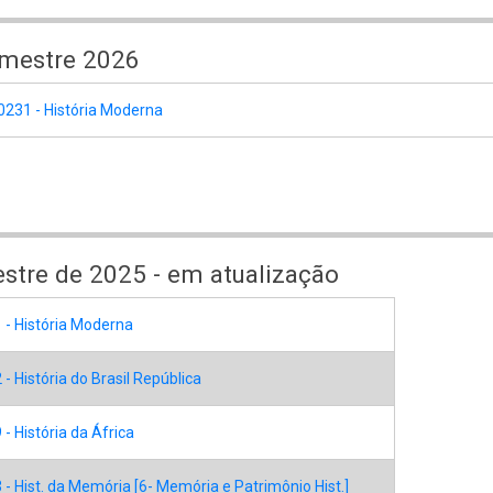
emestre 2026
0231 - História Moderna
stre de 2025 - em atualização
 - História Moderna
- História do Brasil República
- História da África
- Hist. da Memória [6- Memória e Patrimônio Hist.]