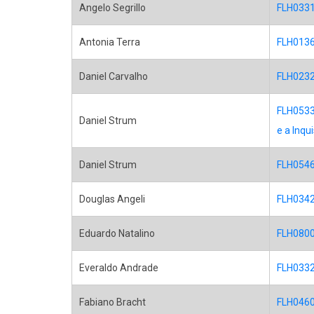
Angelo Segrillo
FLH0331
Antonia Terra
FLH0136 -
Daniel Carvalho
FLH0232 
FLH0533 
Daniel Strum
e a Inqui
Daniel Strum
FLH0546 
Douglas Angeli
FLH0342 
Eduardo Natalino
FLH0800 
Everaldo Andrade
FLH0332 
Fabiano Bracht
FLH0460 