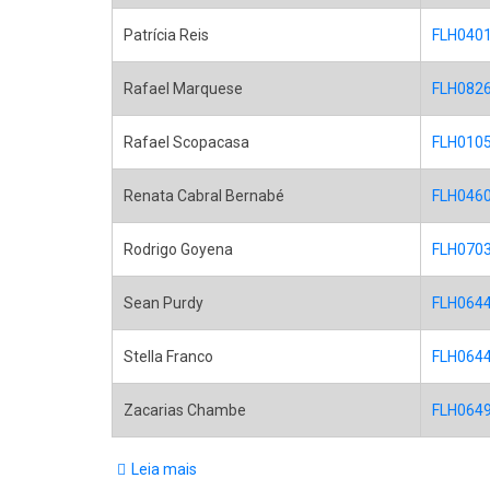
Patrícia Reis
FLH0401 
Rafael Marquese
FLH0826 
Rafael Scopacasa
FLH0105 
Renata Cabral Bernabé
FLH0460 
Rodrigo Goyena
FLH0703 
Sean Purdy
FLH0644 
Stella Franco
FLH0644 
Zacarias Chambe
FLH0649 
Leia mais
sobre