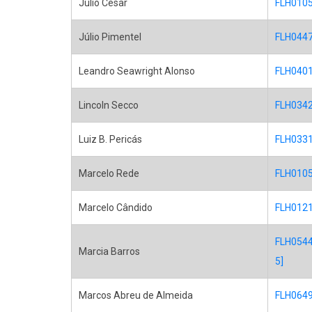
Júlio César
FLH0105 
Júlio Pimentel
FLH0447 
Leandro Seawright Alonso
FLH0401 
Lincoln Secco
FLH0342 
Luiz B. Pericás
FLH0331
Marcelo Rede
FLH0105 
Marcelo Cândido
FLH0121 
FLH0544 
Marcia Barros
5]
Marcos Abreu de Almeida
FLH0649 