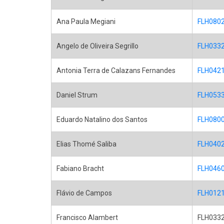
Ana Paula Megiani
FLH0802 
Angelo de Oliveira Segrillo
FLH0332 
Antonia Terra de Calazans Fernandes
FLH0421 -
Daniel Strum
FLH0533 
Eduardo Natalino dos Santos
FLH0800 
Elias Thomé Saliba
FLH0402 
Fabiano Bracht
FLH0460 
Flávio de Campos
FLH0121 
Francisco Alambert
FLH0332 