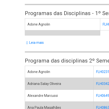
Programa
das
Programas das Disciplinas - 1º S
disciplinas
2º
Adone Agnolin
FLH
Semestre
de
Leia mais
sobre
2026
Programas
das
Programa das disciplinas 2º Seme
Disciplinas
-
Adone Agnolin
FLH0231
1º
Semestre
Adriana Salay Oliveira
FLH0342 
2026
Alexandre Marcussi
FLH0649 
Ana Paula Magalhães
FLH0863 