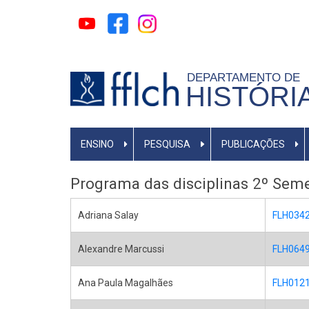
Pular
para
o
conteúdo
DEPARTAMENTO DE
principal
HISTÓRI
MAIN
ENSINO
PESQUISA
PUBLICAÇÕES
MENU
Programa das disciplinas 2º Sem
Adriana Salay
FLH0342 
Alexandre Marcussi
FLH0649 
Ana Paula Magalhães
FLH0121 