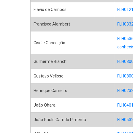
Flávio de Campos
FLH0121 
Francisco Alambert
FLH0332 
FLH0536 
Gisele Conceição
conhecim
Guilherme Bianchi
FLH0800 
Gustavo Velloso
FLH0800 
Henrique Carneiro
FLH0232 
João Ohara
FLH0401 
João Paulo Garrido Pimenta
FLH0532 