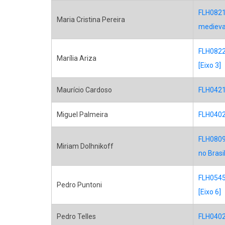
FLH0821
Maria Cristina Pereira
medieval
FLH0822
Marília Ariza
[Eixo 3]
Maurício Cardoso
FLH0421 
Miguel Palmeira
FLH0402 
FLH0809
Miriam Dolhnikoff
no Brasi
FLH0545 
Pedro Puntoni
[Eixo 6]
Pedro Telles
FLH0402 