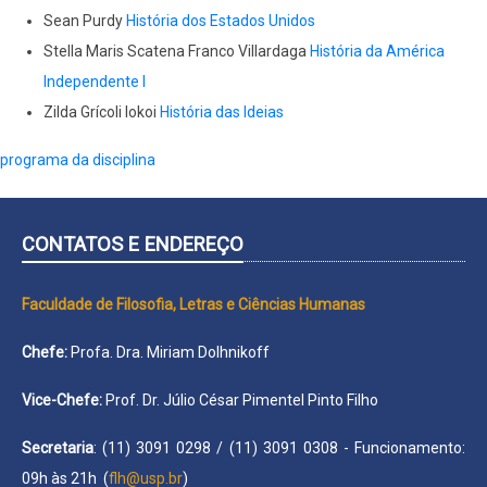
Sean Purdy
História dos Estados Unidos
Stella Maris Scatena Franco Villardaga
História da América
Independente I
Zilda Grícoli Iokoi
História das Ideias
programa da disciplina
CONTATOS E ENDEREÇO
Faculdade de Filosofia, Letras e Ciências Humanas
Chefe:
Profa. Dra. Miriam Dolhnikoff
Vice-Chefe:
Prof. Dr. Júlio César Pimentel Pinto Filho
Secretaria
: (11) 3091 0298 / (11) 3091 0308 - Funcionamento:
09h às 21h (
flh@usp.br
)