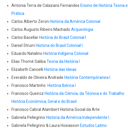
Antonia Terra de Calazans Fernandes
Ensino de História Teoria e
Prática
Carlos Alberto Zeron
História da América Colonial
Carlos Augusto Ribeiro Machado
Arqueologia
Carlos Bacellar
História do Brasil Colonial I
Daniel Strum
História do Brasil Colonial I
Eduardo Natalino
História Indígena Colonial
Elias Thomé Saliba
Teoria da História I
Elizabeth Cancelli
História das Ideias
Everaldo de Oliveira Andrade
História Contempôranea I
Francisco Martinho
História Ibérica I
Francisco Queiroz
História da Ciência, da Técnica e do Trabalho
História Econômica, Geral e do Brasil
Francisco Cabral Alambert História Social da Arte
Gabriela Pellegrino
História da América Independente I
Gabriela Pellegrino & Laura Hosiasson
Estudos Latino-