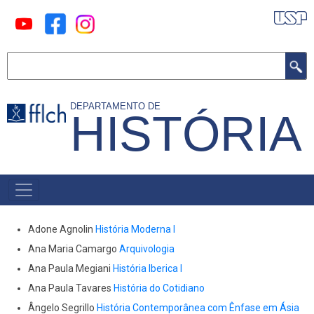
Pular
para
o
Buscar
conteúdo
principal
DEPARTAMENTO DE
HISTÓRIA
MAIN
MENU
Adone Agnolin
História Moderna I
Ana Maria Camargo
Arquivologia
Ana Paula Megiani
História Iberica I
Ana Paula Tavares
História do Cotidiano
Ângelo Segrillo
História Contemporânea com Ênfase em Ásia