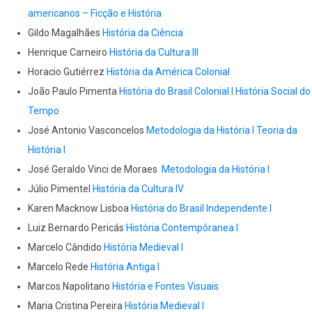
americanos – Ficção e História
Gildo Magalhães
História da Ciência
Henrique Carneiro
História da Cultura III
Horacio Gutiérrez
História da América Colonial
João Paulo Pimenta
História do Brasil Colonial I
História Social do
Tempo
José Antonio Vasconcelos
Metodologia da História I
Teoria da
História I
José Geraldo Vinci de Moraes
Metodologia da História I
Júlio Pimentel
História da Cultura IV
Karen Macknow Lisboa
História do Brasil Independente I
Luiz Bernardo Pericás
História Contempôranea I
Marcelo Cândido
História Medieval I
Marcelo Rede
História Antiga I
Marcos Napolitano
História e Fontes Visuais
Maria Cristina Pereira
História Medieval I