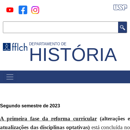
Pular
para
o
Buscar
conteúdo
principal
DEPARTAMENTO DE
HISTÓRIA
MAIN
MENU
Segundo semestre de 2023
A primeira fase da reforma curricular
(alterações e
atualizações das disciplinas optativas)
está concluída no