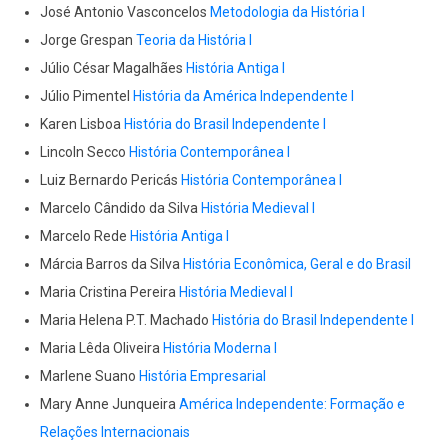
José Antonio Vasconcelos
Metodologia da História I
Jorge Grespan
Teoria da História I
Júlio César Magalhães
História Antiga I
Júlio Pimentel
História da América Independente I
Karen Lisboa
História do Brasil Independente I
Lincoln Secco
História Contemporânea I
Luiz Bernardo Pericás
História Contemporânea I
Marcelo Cândido da Silva
História Medieval I
Marcelo Rede
História Antiga I
Márcia Barros da Silva
História Econômica, Geral e do Brasil
Maria Cristina Pereira
História Medieval I
Maria Helena P.T. Machado
História do Brasil Independente I
Maria Lêda Oliveira
História Moderna I
Marlene Suano
História Empresarial
Mary Anne Junqueira
América Independente: Formação e
Relações Internacionais