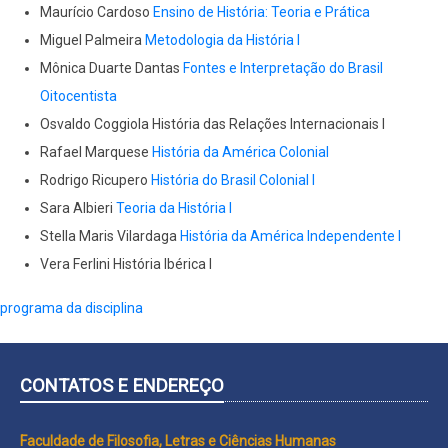
Maurício Cardoso
Ensino de História: Teoria e Prática
Miguel Palmeira
Metodologia da História I
Mônica Duarte Dantas
Fontes e Interpretação do Brasil
Oitocentista
Osvaldo Coggiola História das Relações Internacionais I
Rafael Marquese
História da América Colonial
Rodrigo Ricupero
História do Brasil Colonial I
Sara Albieri
Teoria da História I
Stella Maris Vilardaga
História da América Independente I
Vera Ferlini História Ibérica I
programa da disciplina
CONTATOS E ENDEREÇO
Faculdade de Filosofia, Letras e Ciências Humanas