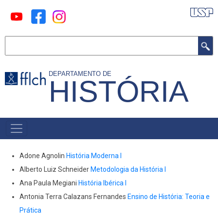
Pular
para
o
Buscar
conteúdo
principal
DEPARTAMENTO DE
HISTÓRIA
MAIN
MENU
Adone Agnolin
História Moderna I
Alberto Luiz Schneider
Metodologia da História I
Ana Paula Megiani
História Ibérica I
Antonia Terra Calazans Fernandes
Ensino de História: Teoria e
Prática