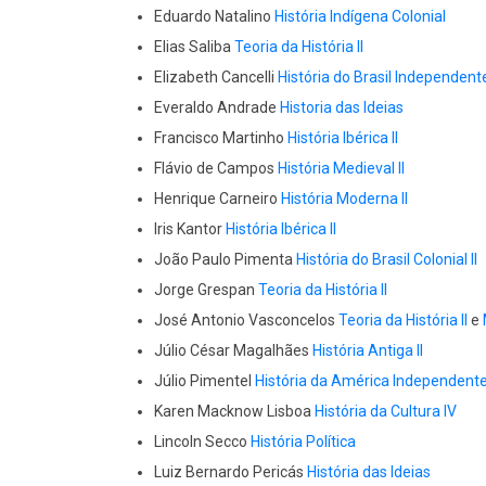
Eduardo Natalino
História Indígena Colonial
Elias Saliba
Teoria da História II
Elizabeth Cancelli
História do Brasil Independente
Everaldo Andrade
Historia das Ideias
Francisco Martinho
História Ibérica II
Flávio de Campos
História Medieval II
Henrique Carneiro
História Moderna II
Iris Kantor
História Ibérica II
João Paulo Pimenta
História do Brasil Colonial II
Jorge Grespan
Teoria da História II
José Antonio Vasconcelos
Teoria da História II
e
Júlio César Magalhães
História Antiga II
Júlio Pimentel
História da América Independente 
Karen Macknow Lisboa
História da Cultura IV
Lincoln Secco
História Política
Luiz Bernardo Pericás
História das Ideias