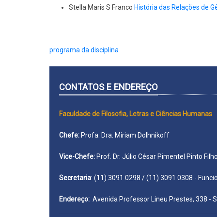
Stella Maris S Franco
História das Relações de G
programa da disciplina
CONTATOS E ENDEREÇO
Faculdade de Filosofia, Letras e Ciências Humanas
Chefe:
Profa. Dra. Miriam Dolhnikoff
Vice-Chefe:
Prof. Dr. Júlio César Pimentel Pinto Filh
Secretaria
: (11) 3091 0298 / (11) 3091 0308 - Func
Endereço:
Avenida Professor Lineu Prestes, 338 - 