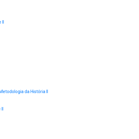
 II
Metodologia da História II
II