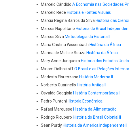
Marcelo Cândido
A Economia nas Sociedades P
Marcelo Rede
História e Fontes Visuais
Márcia Regina Barros da Silva
História das Ciênci
Marcos Napolitano
História do Brasil Independent
Marcos Silva
Metodologia da História II
Maria Cristina Wissenbach
História da África
Marina de Mello e Souza
História da África
Mary Anne Junqueira
História dos Estados Unid
Miriam Dolhnikoff
O Brasil e as Relações Interna
Modesto Florenzano
História Moderna II
Norberto Guarinello
História Antiga II
Osvaldo Coggiola
História Contemporânea II
Pedro Puntoni
História Econômica
Rafael Marquese
História da Alimentação
Rodrigo Ricupero
História do Brasil Colonial II
Sean Purdy
História da América Independente II