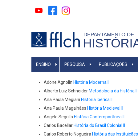
Pular
para
o
conteúdo
DEPARTAMENTO DE
principal
HISTÓRI
MAIN
ENSINO
PESQUISA
PUBLICAÇÕES
MENU
Adone Agnolin
História Moderna II
Alberto Luiz Schneider
Metodologia da História II
Ana Paula Megiani
História Ibérica II
Ana Paula Magalhães
História Medieval II
Angelo Segrillo
História Contemporânea II
Carlos Bacellar
História do Brasil Colonial II
Carlos Roberto Nogueira
História das Instituições