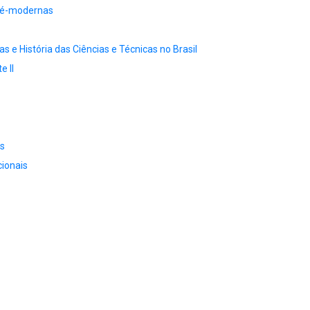
ré-modernas
as e História das Ciências e Técnicas no Brasil
e II
os
cionais