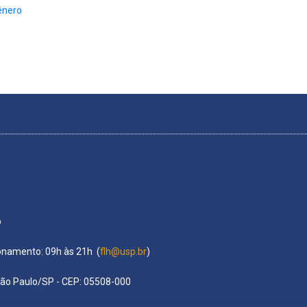
ênero
o
ionamento: 09h às 21h (
flh@usp.br
)
São Paulo/SP - CEP: 05508-000