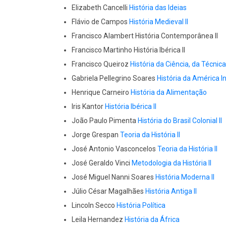
Elizabeth Cancelli
História das Ideias
Flávio de Campos
História Medieval II
Francisco Alambert História Contemporânea II
Francisco Martinho História Ibérica II
Francisco Queiroz
História da Ciência, da Técnic
Gabriela Pellegrino Soares
História da América I
Henrique Carneiro
História da Alimentação
Iris Kantor
História Ibérica II
João Paulo Pimenta
História do Brasil Colonial II
Jorge Grespan
Teoria da História II
José Antonio Vasconcelos
Teoria da História II
José Geraldo Vinci
Metodologia da História II
José Miguel Nanni Soares
História Moderna II
Júlio César Magalhães
História Antiga II
Lincoln Secco
História Política
Leila Hernandez
História da África