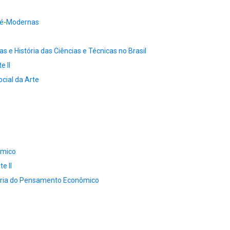
ré-Modernas
as e História das Ciências e Técnicas no Brasil
e II
ocial da Arte
ômico
e II
ória do Pensamento Econômico