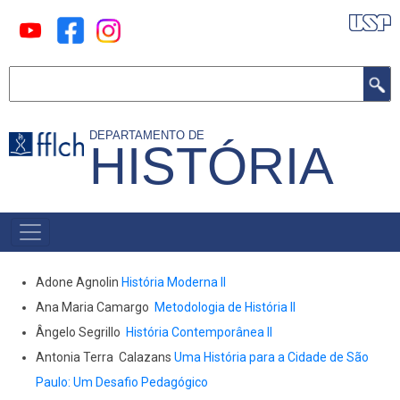
Pular
para
o
Buscar
conteúdo
principal
DEPARTAMENTO DE
HISTÓRIA
MAIN
MENU
Adone Agnolin
História Moderna II
Ana Maria Camargo
Metodologia de História II
Ângelo Segrillo
História Contemporânea II
Antonia Terra Calazans
Uma História para a Cidade de São
Paulo: Um Desafio Pedagógico