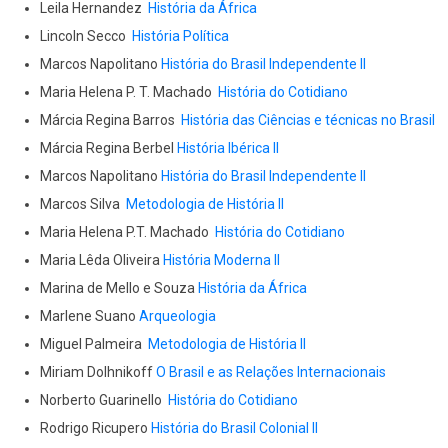
Leila Hernandez
História da África
Lincoln Secco
História Política
Marcos Napolitano
História do Brasil Independente II
Maria Helena P. T. Machado
História do Cotidiano
Márcia Regina Barros
História das Ciências e técnicas no Brasil
Márcia Regina Berbel
História Ibérica II
Marcos Napolitano
História do Brasil Independente II
Marcos Silva
Metodologia de História II
Maria Helena P.T. Machado
História do Cotidiano
Maria Lêda Oliveira
História Moderna II
Marina de Mello e Souza
História da África
Marlene Suano
Arqueologia
Miguel Palmeira
Metodologia de História II
Miriam Dolhnikoff
O Brasil e as Relações Internacionais
Norberto Guarinello
História do Cotidiano
Rodrigo Ricupero
História do Brasil Colonial II