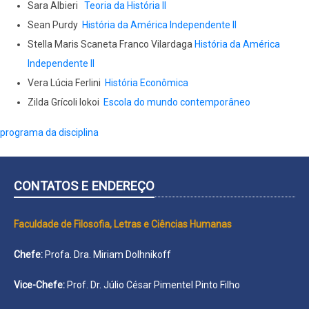
Sara Albieri
Teoria da História II
Sean Purdy
História da América Independente II
Stella Maris Scaneta Franco Vilardaga
História da América
Independente II
Vera Lúcia Ferlini
História Econômica
Zilda Grícoli Iokoi
Escola do mundo contemporâneo
programa da disciplina
CONTATOS E ENDEREÇO
Faculdade de Filosofia, Letras e Ciências Humanas
Chefe:
Profa. Dra. Miriam Dolhnikoff
Vice-Chefe:
Prof. Dr. Júlio César Pimentel Pinto Filho