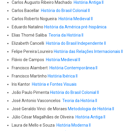
Carlos Augusto Ribeiro Machado
História Antiga II
Carlos Bacellar
História do Brasil Colonial II
Carlos Roberto Nogueira
História Medieval II
Eduardo Natalino
História da América pré-hispânica
Elias Thomé Saliba
Teoria da História II
Elizabeth Cancelli
História do Brasil Independente II
Felipe Pereira Loureiro
História das Relações Internacionais II
Flávio de Campos
História Medieval II
Francisco Alambert
História Contemporânea II
Francisco Martinho
História Ibérica II
Iris Kantor
História e Fontes Visuais
João Paulo Pimenta
História do Brasil Colonial II
José Antonio Vasconcelos
Teoria da História II
José Geraldo Vinci de Moraes
Metodologia de História II
Júlio César Magalhães de Oliveira
História Antiga II
Laura de Mello e Souza
História Moderna II