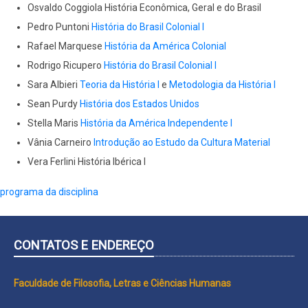
Osvaldo Coggiola História Econômica, Geral e do Brasil
Pedro Puntoni
História do Brasil Colonial I
Rafael Marquese
História da América Colonial
Rodrigo Ricupero
História do Brasil Colonial I
Sara Albieri
Teoria da História I
e
Metodologia da História I
Sean Purdy
História dos Estados Unidos
Stella Maris
História da América Independente I
Vânia Carneiro
Introdução ao Estudo da Cultura Material
Vera Ferlini História Ibérica I
programa da disciplina
CONTATOS E ENDEREÇO
Faculdade de Filosofia, Letras e Ciências Humanas