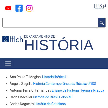
Pular
para
o
Buscar
conteúdo
principal
DEPARTAMENTO DE
HISTÓRIA
MAIN
MENU
Ana Paula T. Megiani
História Ibérica I
Ângelo Segrillo
História Contemporânea da Rússia/URSS
Antonia Terra C. Fernandes
Ensino de História: Teoria e Prática
Carlos Bacellar
História do Brasil Colonial I
Carlos Nogueira
História do Cotidiano