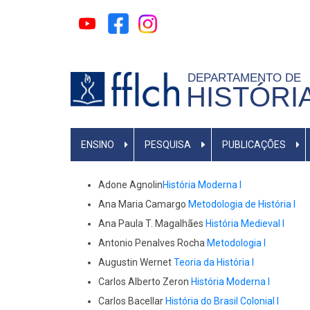
Pular
para
o
conteúdo
DEPARTAMENTO DE
principal
HISTÓRI
MAIN
ENSINO
PESQUISA
PUBLICAÇÕES
MENU
Adone Agnolin
História Moderna I
Ana Maria Camargo
Metodologia de História I
Ana Paula T. Magalhães
História Medieval I
Antonio Penalves Rocha
Metodologia I
Augustin Wernet
Teoria da História I
Carlos Alberto Zeron
História Moderna I
Carlos Bacellar
História do Brasil Colonial I