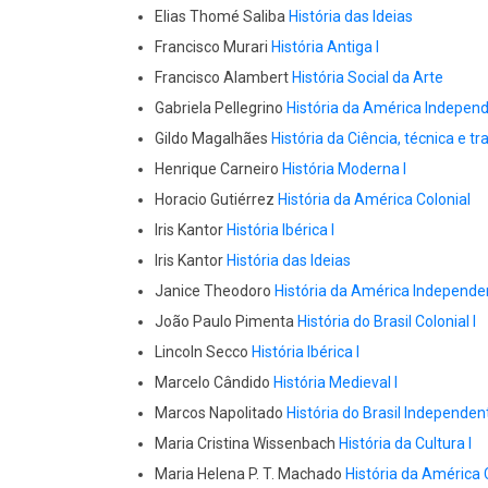
Elias Thomé Saliba
História das Ideias
Francisco Murari
História Antiga I
Francisco Alambert
História Social da Arte
Gabriela Pellegrino
História da América Independ
Gildo Magalhães
História da Ciência, técnica e tr
Henrique Carneiro
História Moderna I
Horacio Gutiérrez
História da América Colonial
Iris Kantor
História Ibérica I
Iris Kantor
História das Ideias
Janice Theodoro
História da América Independen
João Paulo Pimenta
História do Brasil Colonial I
Lincoln Secco
História Ibérica I
Marcelo Cândido
História Medieval I
Marcos Napolitado
História do Brasil Independent
Maria Cristina Wissenbach
História da Cultura I
Maria Helena P. T. Machado
História da América 