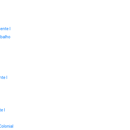
ente I
abalho
te I
e I
Colonial