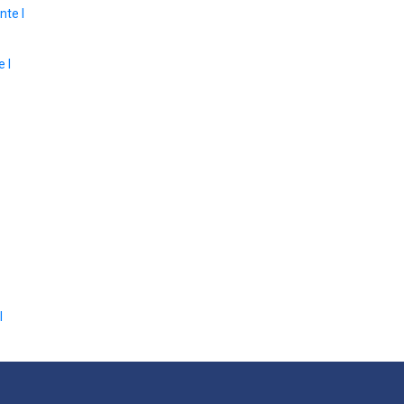
nte I
 I
I