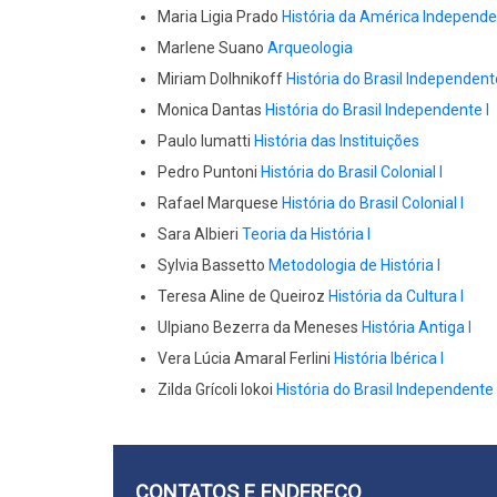
Maria Ligia Prado
História da América Independe
Marlene Suano
Arqueologia
Miriam Dolhnikoff
História do Brasil Independente
Monica Dantas
História do Brasil Independente I
Paulo Iumatti
História das Instituições
Pedro Puntoni
História do Brasil Colonial I
Rafael Marquese
História do Brasil Colonial I
Sara Albieri
Teoria da História I
Sylvia Bassetto
Metodologia de História I
Teresa Aline de Queiroz
História da Cultura I
Ulpiano Bezerra da Meneses
História Antiga I
Vera Lúcia Amaral Ferlini
História Ibérica I
Zilda Grícoli Iokoi
História do Brasil Independente 
CONTATOS E ENDEREÇO