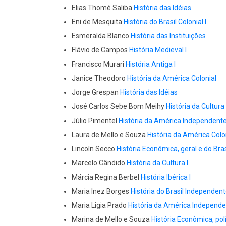
Elias Thomé Saliba
História das Idéias
Eni de Mesquita
História do Brasil Colonial I
Esmeralda Blanco
História das Instituições
Flávio de Campos
História Medieval I
Francisco Murari
História Antiga I
Janice Theodoro
História da América Colonial
Jorge Grespan
História das Idéias
José Carlos Sebe Bom Meihy
História da Cultura 
Júlio Pimentel
História da América Independente
Laura de Mello e Souza
História da América Colo
Lincoln Secco
História Econômica, geral e do Bras
Marcelo Cândido
História da Cultura I
Márcia Regina Berbel
História Ibérica I
Maria Inez Borges
História do Brasil Independent
Maria Ligia Prado
História da América Independe
Marina de Mello e Souza
História Econômica, polít