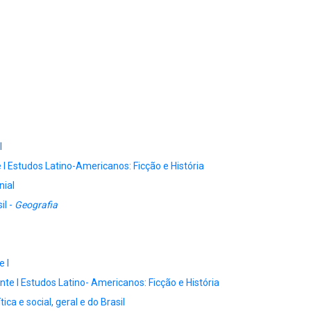
I
 I
Estudos Latino-Americanos: Ficção e História
nial
il -
Geografia
e I
nte I
Estudos Latino- Americanos: Ficção e História
ica e social, geral e do Brasil