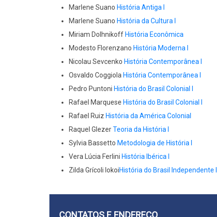
Marlene Suano
História Antiga I
Marlene Suano
História da Cultura I
Miriam Dolhnikoff
História Econômica
Modesto Florenzano
História Moderna I
Nicolau Sevcenko
História Contemporânea I
Osvaldo Coggiola
História Contemporânea I
Pedro Puntoni
História do Brasil Colonial I
Rafael Marquese
História do Brasil Colonial I
Rafael Ruiz
História da América Colonial
Raquel Glezer
Teoria da História I
Sylvia Bassetto
Metodologia de História I
Vera Lúcia Ferlini
História Ibérica I
Zilda Grícoli Iokoi
História do Brasil Independente I
CONTATOS E ENDEREÇO