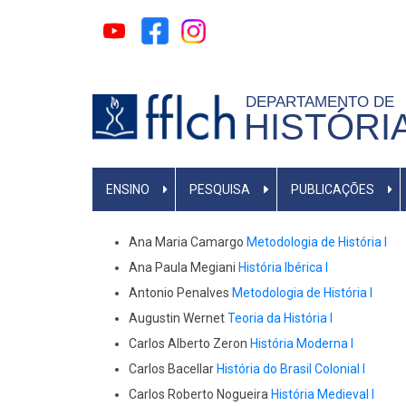
Pular
para
o
conteúdo
DEPARTAMENTO DE
principal
HISTÓRI
MAIN
ENSINO
PESQUISA
PUBLICAÇÕES
MENU
Ana Maria Camargo
Metodologia de História I
Ana Paula Megiani
História Ibérica I
Antonio Penalves
Metodologia de História I
Augustin Wernet
Teoria da História I
Carlos Alberto Zeron
História Moderna I
Carlos Bacellar
História do Brasil Colonial I
Carlos Roberto Nogueira
História Medieval I