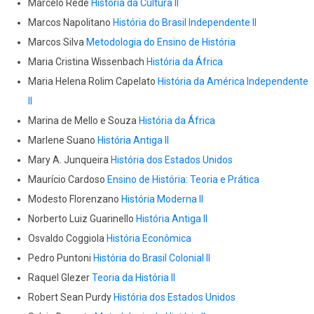
Marcelo Rede
História da Cultura II
Marcos Napolitano
História do Brasil Independente II
Marcos Silva
Metodologia do Ensino de História
Maria Cristina Wissenbach
História da África
Maria Helena Rolim Capelato
História da América Independente
II
Marina de Mello e Souza
História da África
Marlene Suano
História Antiga II
Mary A. Junqueira
História dos Estados Unidos
Maurício Cardoso
Ensino de História: Teoria e Prática
Modesto Florenzano
História Moderna II
Norberto Luiz Guarinello
História Antiga II
Osvaldo Coggiola
História Econômica
Pedro Puntoni
História do Brasil Colonial II
Raquel Glezer
Teoria da História II
Robert Sean Purdy
História dos Estados Unidos