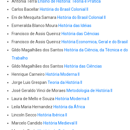
Antonia Terra
Ensino de História: Teoria e Prática
Carlos Bacellar
História do Brasil Colonial II
Eni de Mesquita Samara
História do Brasil Colonial II
Esmeralda Blanco Moura
História das Idéias
Francisco de Assis Queiroz
História das Ciências
Francisco de Assis Queiroz
História Economica, Geral e do Brasil
Gildo Magalhães dos Santos
História da Ciência, da Técnica e do
Trabalho
Gildo Magalhães dos Santos
História das Ciências
Henrique Carneiro
História Moderna II
Jorge Luis Grespan
Teoria da História II
José Geraldo Vinci de Moraes
Metodologia de História II
Laura de Mello e Souza
História Moderna II
Leila Maria Hernandez
História da África
Lincoln Secco
História Ibérica II
Marcelo Candido
História Medieval II