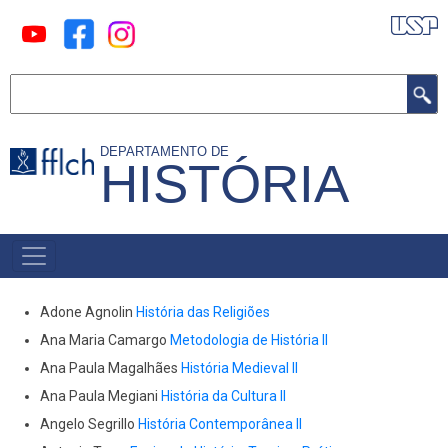
Pular
para
o
Buscar
conteúdo
principal
DEPARTAMENTO DE
HISTÓRIA
MAIN
MENU
Adone Agnolin
História das Religiões
Ana Maria Camargo
Metodologia de História II
Ana Paula Magalhães
História Medieval II
Ana Paula Megiani
História da Cultura II
Angelo Segrillo
História Contemporânea II