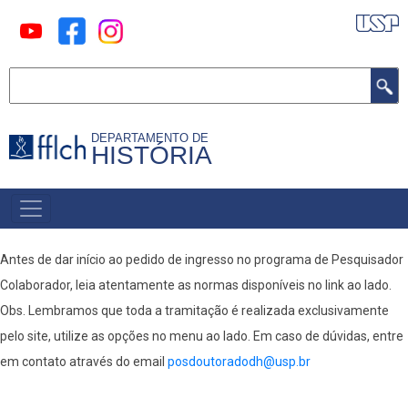
Pular
para
o
Buscar
conteúdo
principal
DEPARTAMENTO DE
HISTÓRIA
MAIN
MENU
Antes de dar início ao pedido de ingresso no programa de Pesquisador
Colaborador, leia atentamente as normas disponíveis no link ao lado.
Obs. Lembramos que toda a tramitação é realizada exclusivamente
pelo site, utilize as opções no menu ao lado. Em caso de dúvidas, entre
em contato através do email
posdoutoradodh@usp.br