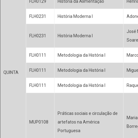
FLH0129
História da Alimentação
Henri
FLH0231
História Moderna I
Adone
José 
FLH0231
História Moderna I
Soar
FLH0111
Metodologia da História I
Marco
FLH0111
Metodologia da História I
Migue
QUINTA
FLH0111
Metodologia da História I
Raque
Práticas sociais e circulação de
Maria
MUP0108
artefatos na América
Borre
Portuguesa