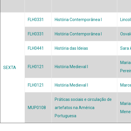
FLH0331
História Contemporânea I
Linco
FLH0331
História Contemporânea I
Osval
FLH0441
História das Ideias
Sara A
Maria 
FLH0121
História Medieval I
SEXTA
Perei
FLH0121
História Medieval I
Marce
Práticas sociais e circulação de
Maria
MUP0108
artefatos na América
Mene
Portuguesa