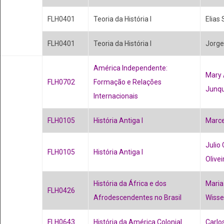
FLH0401
Teoria da História I
Elias 
FLH0401
Teoria da História I
Jorge
América Independente:
Mary
FLH0702
Formação e Relações
Junq
Internacionais
FLH0105
História Antiga I
Marc
Julio
FLH0105
História Antiga I
Olivei
História da África e dos
Maria
FLH0426
Afrodescendentes no Brasil
Wiss
FLH0643
História da América Colonial
Carlo