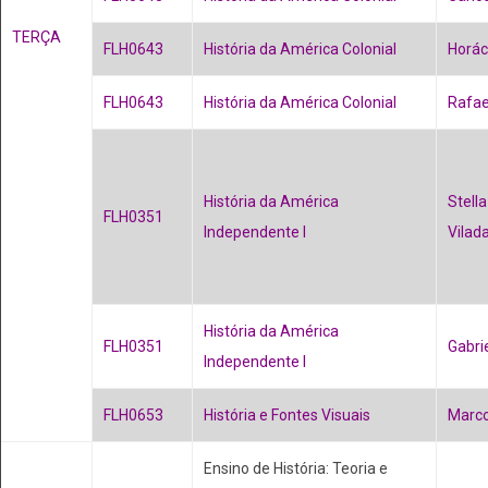
TERÇA
FLH0643
História da América Colonial
Horác
FLH0643
História da América Colonial
Rafae
História da América
Stella
FLH0351
Independente I
Vilad
História da América
FLH0351
Gabri
Independente I
FLH0653
História e Fontes Visuais
Marco
Ensino de História: Teoria e