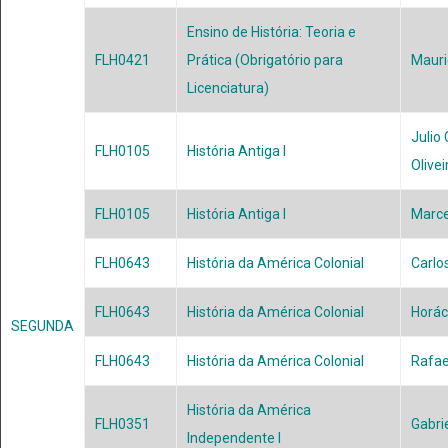
Ensino de História: Teoria e
FLH0421
Prática (Obrigatório para
Mauri
Licenciatura)
Julio
FLH0105
História Antiga I
Olivei
FLH0105
História Antiga I
Marce
FLH0643
História da América Colonial
Carlo
FLH0643
História da América Colonial
Horác
SEGUNDA
FLH0643
História da América Colonial
Rafa
História da América
FLH0351
Gabri
Independente I