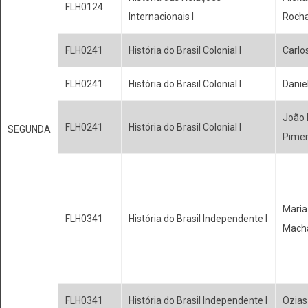
FLH0124
Internacionais I
Rocha
FLH0241
História do Brasil Colonial I
Carlo
FLH0241
História do Brasil Colonial I
Danie
João 
FLH0241
História do Brasil Colonial I
SEGUNDA
Pime
Maria
FLH0341
História do Brasil Independente I
Mach
FLH0341
História do Brasil Independente I
Ozias