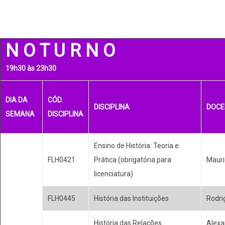
N O T U R N O
19h30 às 23h30
DIA DA
CÓD.
DISCIPLINA
DOCE
SEMANA
DISCIPLINA
Ensino de História: Teoria e
FLH0421
Prática (obrigatória para
Mauri
licenciatura)
FLH0445
História das Instituições
Rodri
História das Relações
Alexa