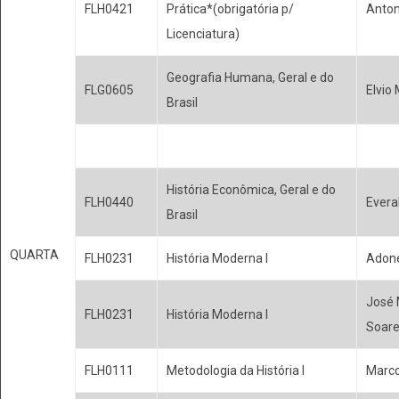
FLH0421
Prática*(obrigatória p/
Anton
Licenciatura)
Geografia Humana, Geral e do
FLG0605
Elvio
Brasil
História Econômica, Geral e do
FLH0440
Evera
Brasil
QUARTA
FLH0231
História Moderna I
Adone
José 
FLH0231
História Moderna I
Soar
FLH0111
Metodologia da História I
Marco