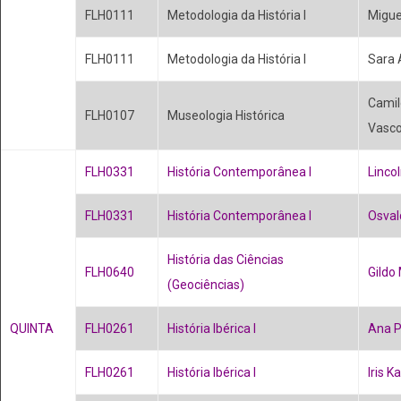
FLH0111
Metodologia da História I
Migue
FLH0111
Metodologia da História I
Sara 
Camil
FLH0107
Museologia Histórica
Vasco
FLH0331
História Contemporânea I
Linco
FLH0331
História Contemporânea I
Osval
História das Ciências
FLH0640
Gildo
(Geociências)
QUINTA
FLH0261
História Ibérica I
Ana P
FLH0261
História Ibérica I
Iris K