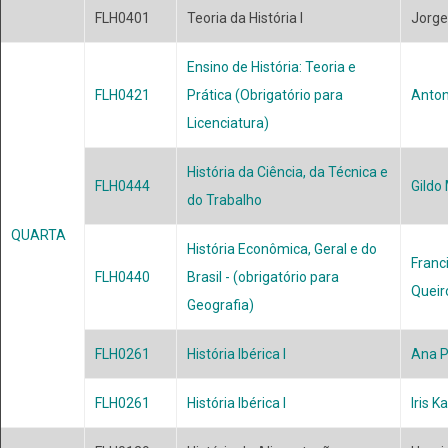
FLH0401
Teoria da História I
Jorge
Ensino de História: Teoria e
FLH0421
Prática (Obrigatório para
Anton
Licenciatura)
História da Ciência, da Técnica e
FLH0444
Gildo
do Trabalho
QUARTA
História Econômica, Geral e do
Franc
FLH0440
Brasil - (obrigatório para
Queir
Geografia)
FLH0261
História Ibérica I
Ana P
FLH0261
História Ibérica I
Iris K