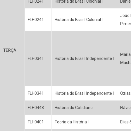
FLH0241
História do Brasil Colonial I
Danie
João 
FLH0241
História do Brasil Colonial I
Pime
TERÇA
Maria
FLH0341
História do Brasil Independente I
Mach
FLH0341
História do Brasil Independente I
Ozias
FLH0448
História do Cotidiano
Flávi
FLH0401
Teoria da História I
Elias 