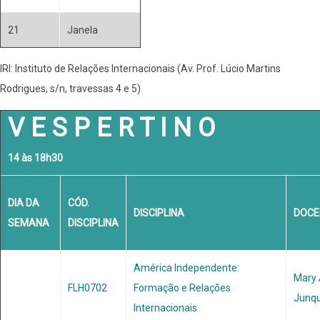
21
Janela
IRI: Instituto de Relações Internacionais (Av. Prof. Lúcio Martins
Rodrigues, s/n, travessas 4 e 5)
V E S P E R T I N O
14 às 18h30
DIA DA
CÓD.
DISCIPLINA
DOCE
SEMANA
DISCIPLINA
América Independente:
Mary
FLH0702
Formação e Relações
Junq
Internacionais