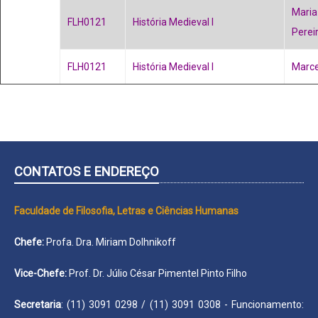
Maria 
FLH0121
História Medieval I
Perei
FLH0121
História Medieval I
Marce
CONTATOS E ENDEREÇO
Faculdade de Filosofia, Letras e Ciências Humanas
Chefe:
Profa. Dra. Miriam Dolhnikoff
Vice-Chefe:
Prof. Dr. Júlio César Pimentel Pinto Filho
Secretaria
: (11) 3091 0298 / (11) 3091 0308 - Funcionamento: