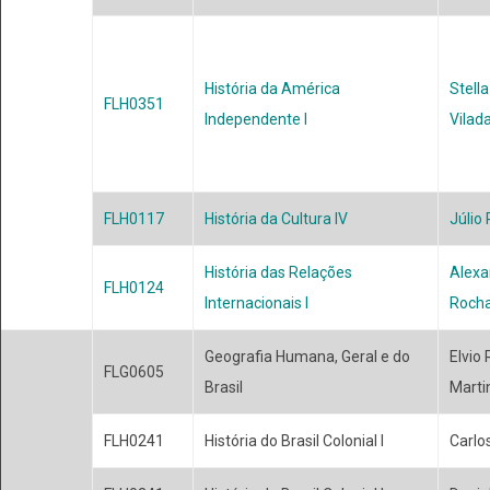
História da América
Stella
FLH0351
Independente I
Vilad
FLH0117
História da Cultura IV
Júlio
História das Relações
Alexa
FLH0124
Internacionais I
Roch
Geografia Humana, Geral e do
Elvio
FLG0605
Brasil
Marti
FLH0241
História do Brasil Colonial I
Carlo