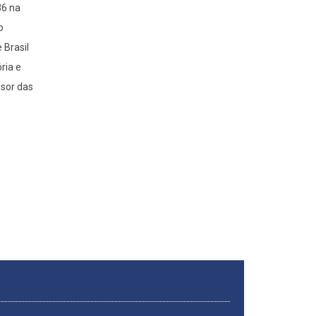
86 na
o
 Brasil
ria e
ssor das