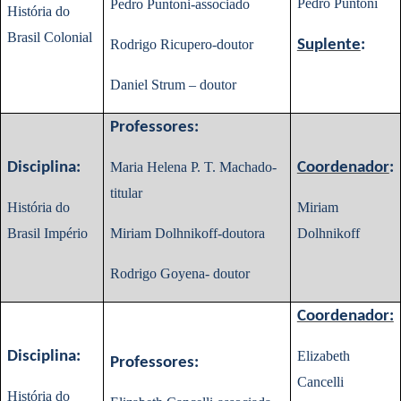
Pedro Puntoni
Pedro Puntoni-associado
História do
Brasil Colonial
Rodrigo Ricupero-doutor
Suplente
:
Daniel Strum – doutor
Professores:
Disciplina:
Maria Helena P. T. Machado-
Coordenador
:
titular
História do
Miriam
Brasil Império
Miriam Dolhnikoff-doutora
Dolhnikoff
Rodrigo Goyena- doutor
Coordenador:
Disciplina:
Elizabeth
Professores:
Cancelli
História do