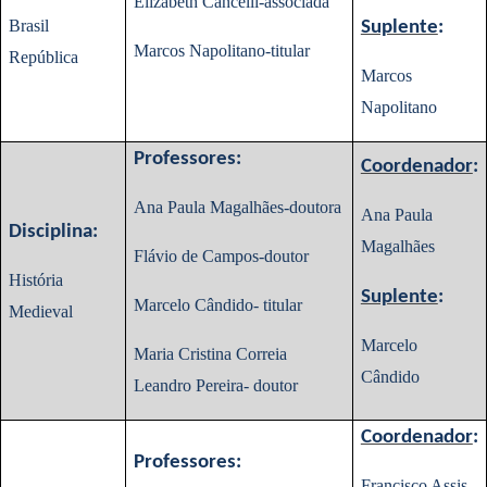
Elizabeth Cancelli-associada
Brasil
Suplente
:
Marcos Napolitano-titular
República
Marcos
Napolitano
Professores:
Coordenador
:
Ana Paula Magalhães-doutora
Ana Paula
Disciplina:
Magalhães
Flávio de Campos-doutor
História
Suplente
:
Marcelo Cândido- titular
Medieval
Marcelo
Maria Cristina Correia
Cândido
Leandro Pereira- doutor
Coordenador
:
Professores:
Francisco Assis