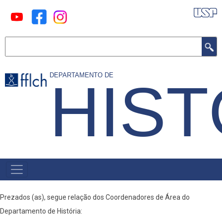
Pular
para
o
Buscar
conteúdo
principal
DEPARTAMENTO DE
HIST
MAIN
MENU
Prezados (as), segue relação dos Coordenadores de Área do
Departamento de História: