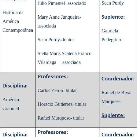
Sean Purdy
Júlio Pimentel- associado
História da
Mary Anne Junqueira-
Suplente
:
América
associada
Contemporânea
Gabriela
Sean Purdy-doutor
Pellegrino
Stella Maris Scatena Franco
Vilardaga – associada
Professores:
Coordenador
:
Disciplina:
Carlos Zeron- titular
Rafael de Bivar
América
Marquese
Horacio Gutierrez- titular
Colonial
Suplente:
Rafael Marquese- titular
Professores:
Disciplina:
Coordenador
: